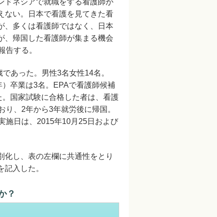
ンドネシアで就職をする看護師が
えない。日本で看護を見てきた看
が、多くは看護師ではなく、日本
が、帰国した看護師が集まる機会
報告する。
歳であった。男性3名女性14名。
年）卒業は3名。EPAで看護師候補
た。国家試験に合格した者は、看護
おり、2年から3年就労後に帰国。
日は、2015年10月25日および
別化し、表の左欄に共通性をとり
を記入した。
か？