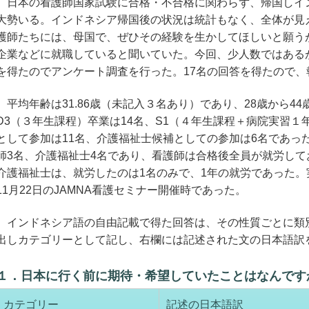
日本の看護師国家試験に合格・不合格に関わらず、帰国しイ
大勢いる。インドネシア帰国後の状況は統計もなく、全体が見
護師たちには、母国で、ぜひその経験を生かしてほしいと願う
企業などに就職していると聞いていた。今回、少人数ではある
を得たのでアンケート調査を行った。17名の回答を得たので、
平均年齢は31.86歳（未記入３名あり）であり、28歳から44
D3（３年生課程）卒業は14名、S1（４年生課程＋病院実習１
として参加は11名、介護福祉士候補としての参加は6名であっ
師3名、介護福祉士4名であり、看護師は合格後全員が就労して
介護福祉士は、就労したのは1名のみで、1年の就労であった。実施
11月22日のJAMNA看護セミナー開催時であった。
インドネシア語の自由記載で得た回答は、その性質ごとに類
出しカテゴリーとして記し、右欄には記述された文の日本語訳
１．日本に行く前に期待・希望していたことはなんです
カテゴリー
記述の日本語訳